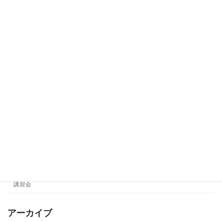
聴覚障害者のための社会教養講座④
協会のお知らせ
2026年7月5日
カテゴリー
会員ページ
創立20周年大会
協会のお知らせ
社会教養講座
講習会
アーカイブ